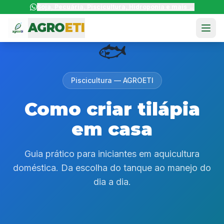
Soja, Pecuária, Piscicultura, Hidroponia e mais →
AGRO
ETI
🐟
Início
Serviços
Piscicultura — AGROETI
Como Funciona
Como criar tilápia
Sobre
em casa
Tecnologia
Guia prático para iniciantes em aquicultura
Contato
doméstica. Da escolha do tanque ao manejo do
dia a dia.
Grupos WhatsApp
Solicitar Proposta